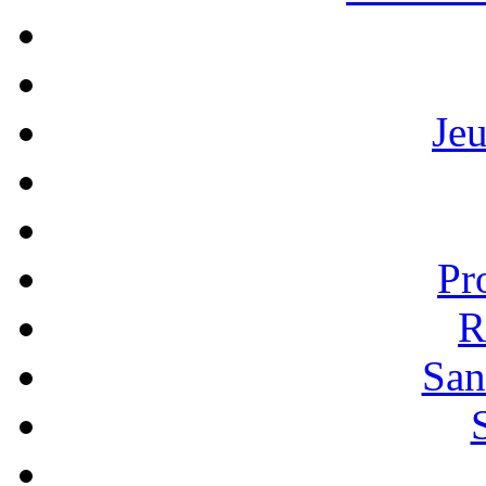
Je
Pr
R
San