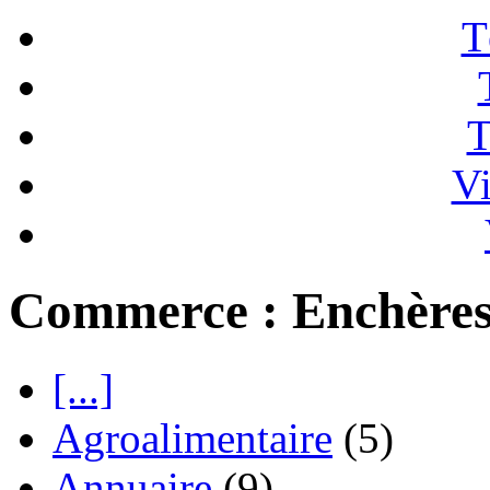
T
T
Vi
Commerce : Enchère
[...]
Agroalimentaire
(5)
Annuaire
(9)