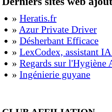
Derniers sites web ajou
»
Heratis.fr
»
Azur Private Driver
»
Désherbant Efficace
»
LexCodex, assistant IA 
»
Regards sur l'Hygiène A
»
Ingénierie guyane