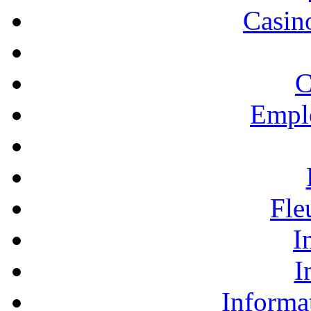
Casino
C
Empl
Fle
I
I
Informa