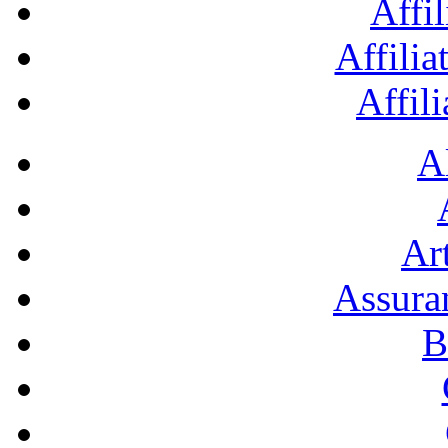
Affil
Affilia
Affil
A
Art
Assura
B