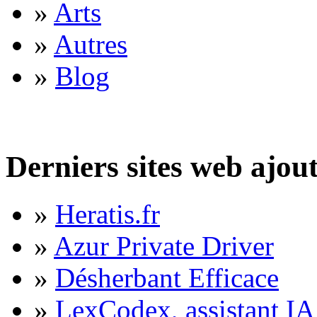
»
Arts
»
Autres
»
Blog
Derniers sites web ajou
»
Heratis.fr
»
Azur Private Driver
»
Désherbant Efficace
»
LexCodex, assistant IA 