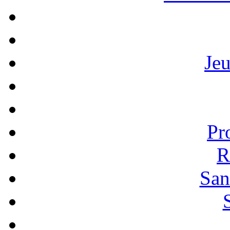
Je
Pr
R
San