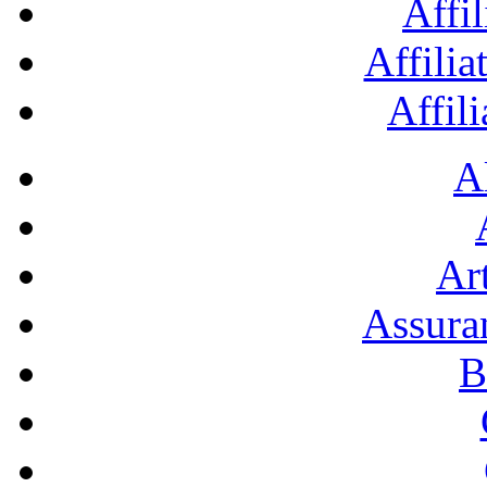
Affil
Affilia
Affil
A
Art
Assura
B