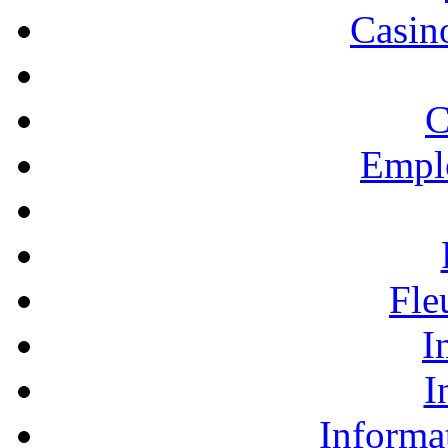
Casino
C
Empl
Fle
I
I
Informa