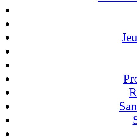
Je
Pr
R
San