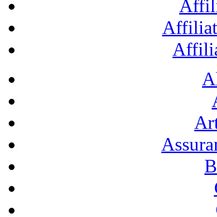
Affil
Affilia
Affil
A
Art
Assura
B