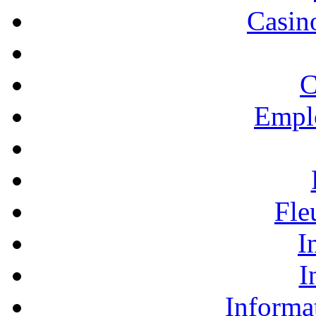
Casino
C
Empl
Fle
I
I
Informa