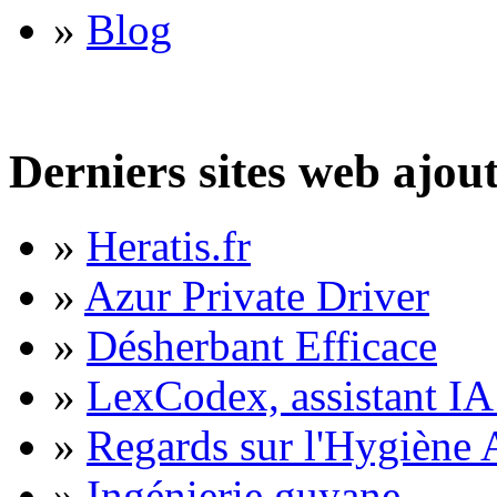
»
Blog
Derniers sites web ajou
»
Heratis.fr
»
Azur Private Driver
»
Désherbant Efficace
»
LexCodex, assistant IA 
»
Regards sur l'Hygiène A
»
Ingénierie guyane