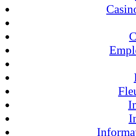
Casino
C
Empl
Fle
I
I
Informa