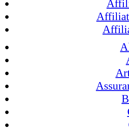
Affil
Affilia
Affil
A
Art
Assura
B