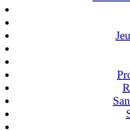
Je
Pr
R
San