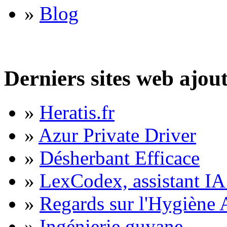
»
Blog
Derniers sites web ajou
»
Heratis.fr
»
Azur Private Driver
»
Désherbant Efficace
»
LexCodex, assistant IA 
»
Regards sur l'Hygiène A
»
Ingénierie guyane