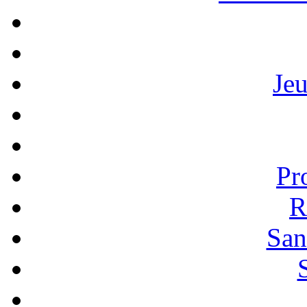
Je
Pr
R
San