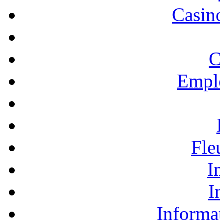
Casino
C
Empl
Fle
I
I
Informa