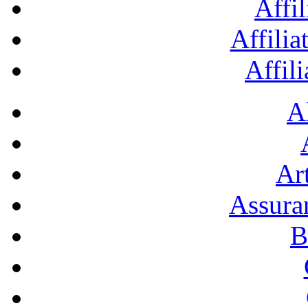
Affil
Affilia
Affil
A
Art
Assura
B