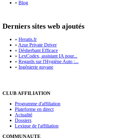
»
Blog
Derniers sites web ajoutés
»
Heratis.fr
»
Azur Private Driver
»
Désherbant Efficace
»
LexCodex, assistant IA pour...
»
Regards sur l'Hygiène Auto :...
»
Ingénierie guyane
CLUB AFFILIATION
Programme d'affiliation
Plateforme en direct
Actualité
Dossiers
Lexique de l'affiliation
COMMUNAUTE