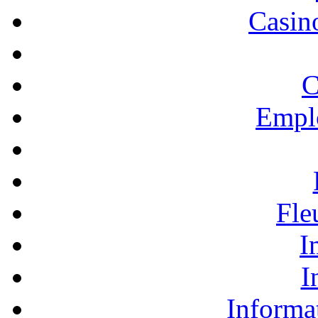
Casino
C
Empl
Fle
I
I
Informa