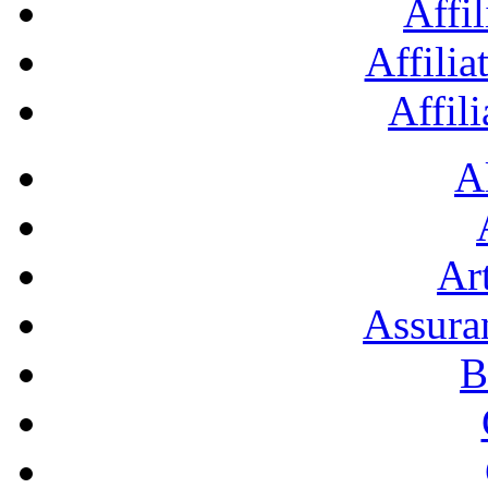
Affil
Affilia
Affil
A
Art
Assura
B