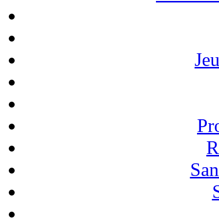
Je
Pr
R
San