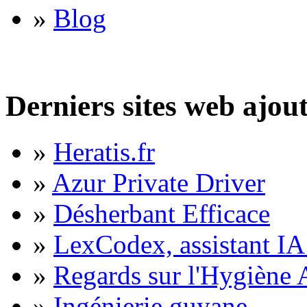
»
Blog
Derniers sites web ajou
»
Heratis.fr
»
Azur Private Driver
»
Désherbant Efficace
»
LexCodex, assistant IA 
»
Regards sur l'Hygiène A
»
Ingénierie guyane