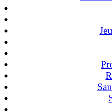
Je
Pr
R
San