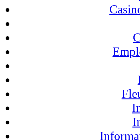
Casino
C
Empl
Fle
I
I
Informa