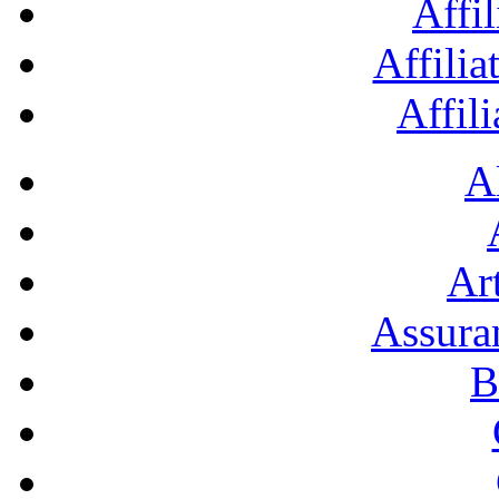
Affil
Affilia
Affil
A
Art
Assura
B