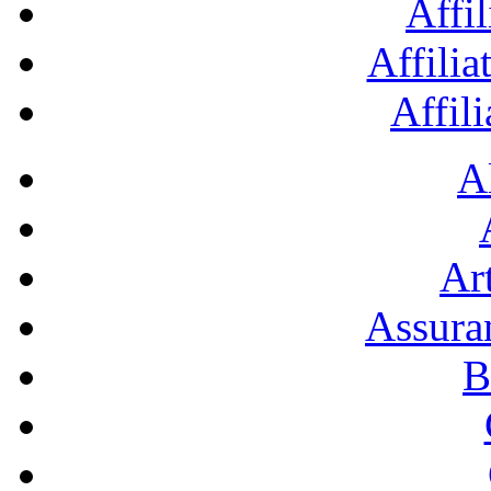
Affil
Affilia
Affil
A
Art
Assura
B