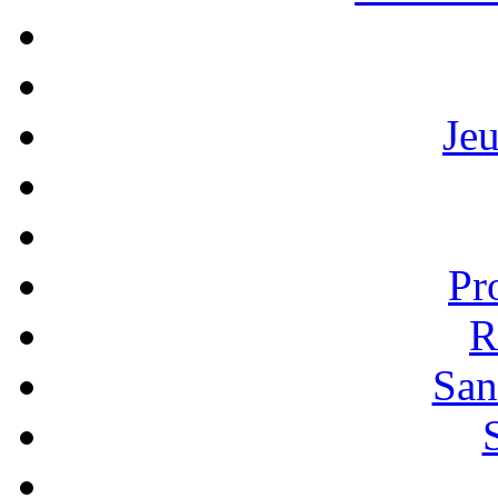
Je
Pr
R
San