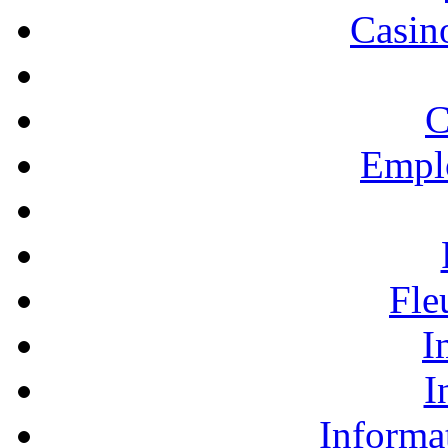
Casino
C
Empl
Fle
I
I
Informa