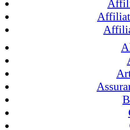
Affil
Affilia
Affil
A
Art
Assura
B