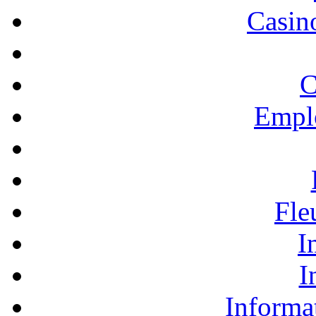
Casino
C
Empl
Fle
I
I
Informa