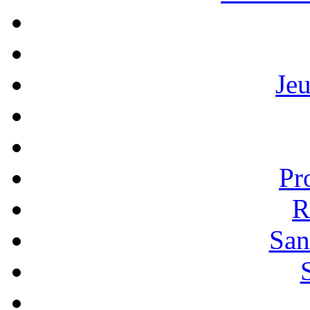
Je
Pr
R
San