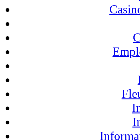
Casino
C
Empl
Fle
I
I
Informa