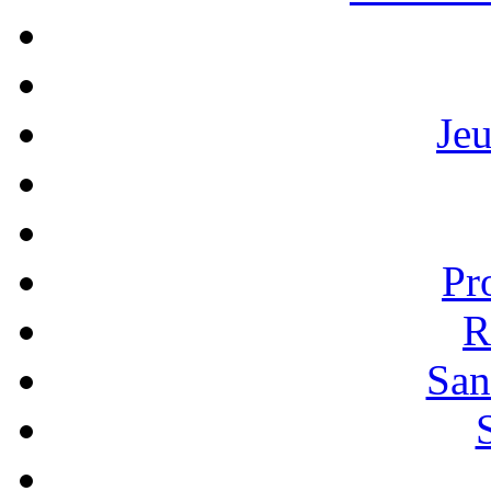
Je
Pr
R
San