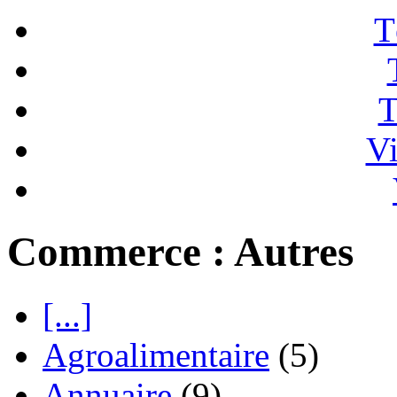
T
T
Vi
Commerce : Autres
[...]
Agroalimentaire
(5)
Annuaire
(9)