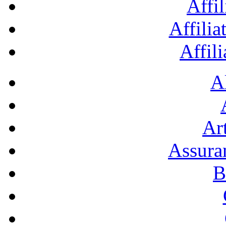
Affil
Affilia
Affil
A
Art
Assura
B