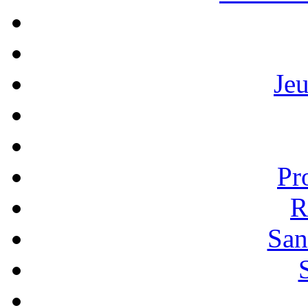
Je
Pr
R
San