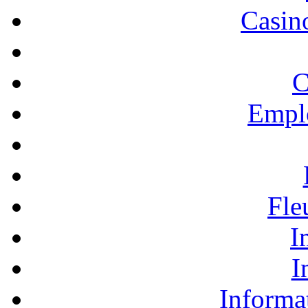
Casino
C
Empl
Fle
I
I
Informa