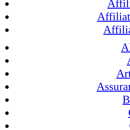
Affil
Affilia
Affil
A
Art
Assura
B