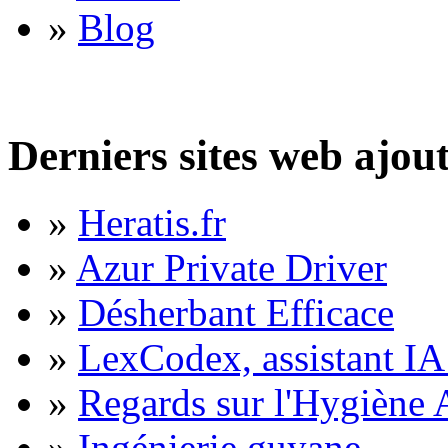
»
Blog
Derniers sites web ajou
»
Heratis.fr
»
Azur Private Driver
»
Désherbant Efficace
»
LexCodex, assistant IA 
»
Regards sur l'Hygiène A
»
Ingénierie guyane