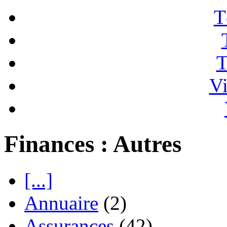
T
T
Vi
Finances : Autres
[...]
Annuaire
(2)
Assurances
(42)