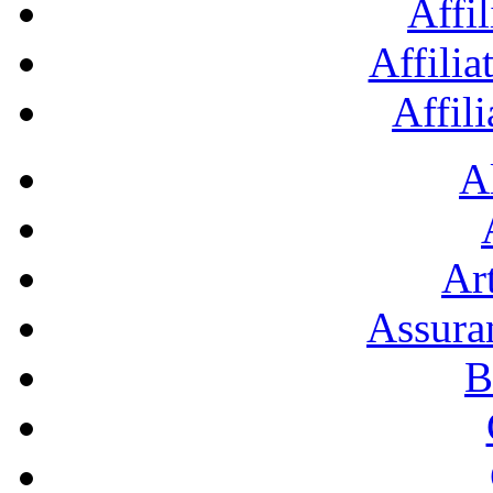
Affil
Affilia
Affil
A
Art
Assura
B