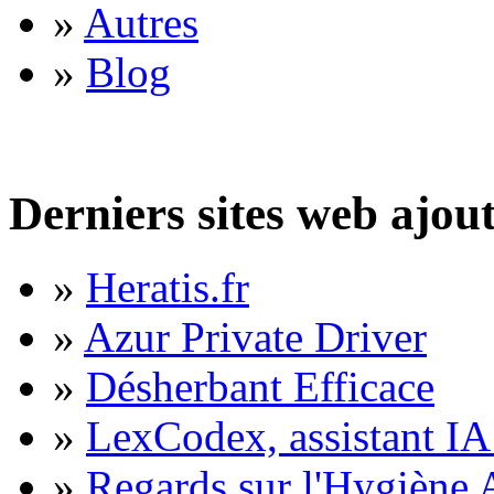
»
Autres
»
Blog
Derniers sites web ajou
»
Heratis.fr
»
Azur Private Driver
»
Désherbant Efficace
»
LexCodex, assistant IA 
»
Regards sur l'Hygiène A