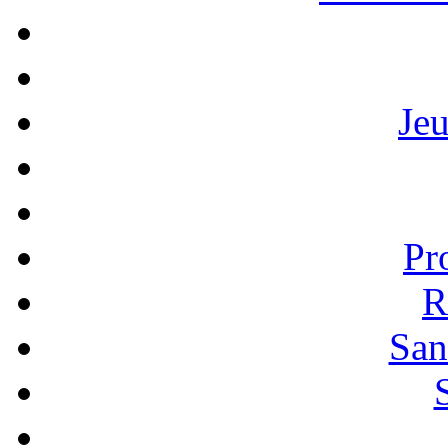
Je
Pr
R
San