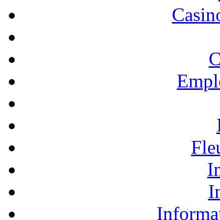
Casino
C
Empl
Fle
I
I
Informa