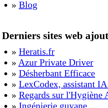
»
Blog
Derniers sites web ajou
»
Heratis.fr
»
Azur Private Driver
»
Désherbant Efficace
»
LexCodex, assistant IA 
»
Regards sur l'Hygiène A
»
Ingénierie guyane