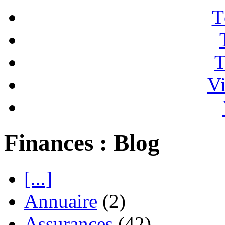
T
T
Vi
Finances : Blog
[...]
Annuaire
(2)
Assurances
(42)