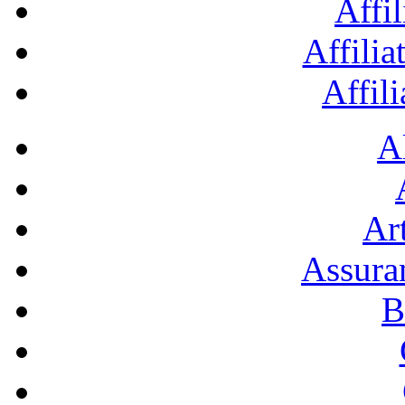
Affil
Affilia
Affil
A
Art
Assura
B