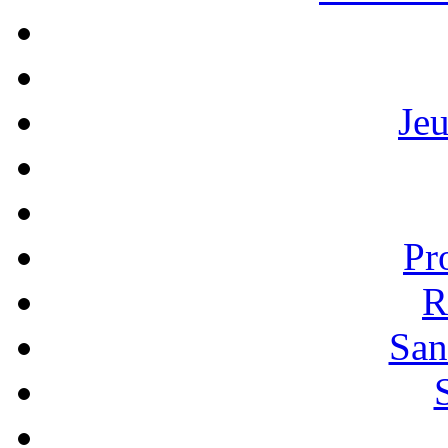
Je
Pr
R
San