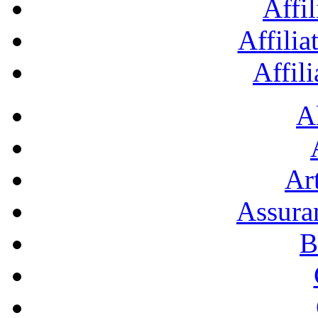
Affil
Affilia
Affil
A
Art
Assura
B