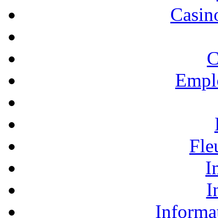
Casino
C
Empl
Fle
I
I
Informa