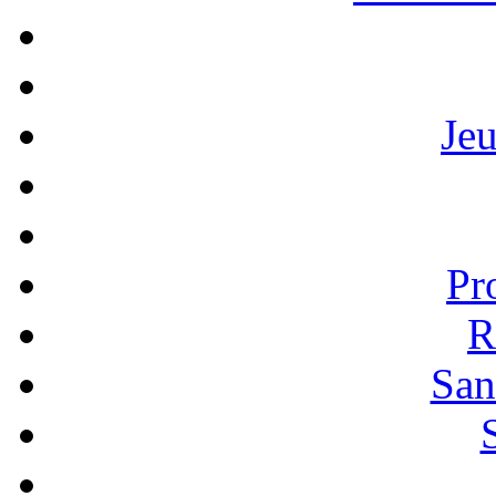
Je
Pr
R
San