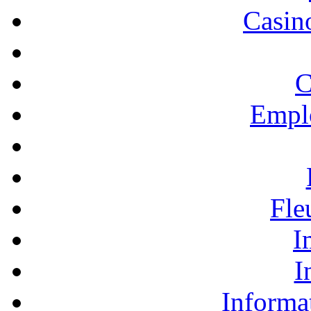
Casino
C
Empl
Fle
I
I
Informa