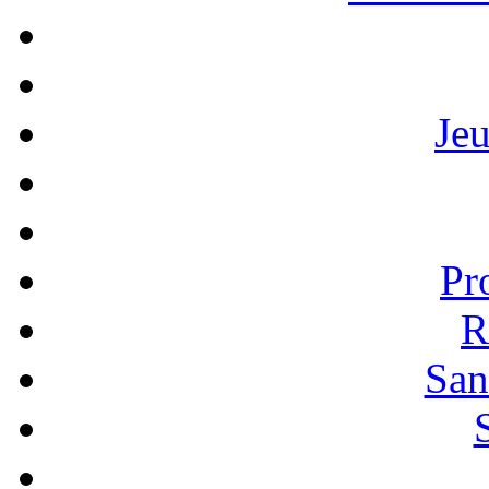
Je
Pr
R
San