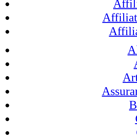
Affil
Affilia
Affil
A
Art
Assura
B