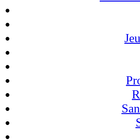
Je
Pr
R
San