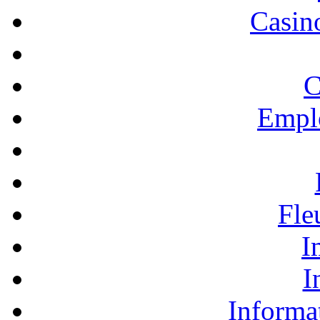
Casino
C
Empl
Fle
I
I
Informa