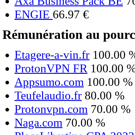
Axa Business Pack BE
7
ENGIE
66.97 €
Rémunération au pourc
Etagere-a-vin.fr
100.00 
ProtonVPN FR
100.00 
Appsumo.com
100.00 %
Teufelaudio.fr
80.00 %
Protonvpn.com
70.00 %
Naga.com
70.00 %