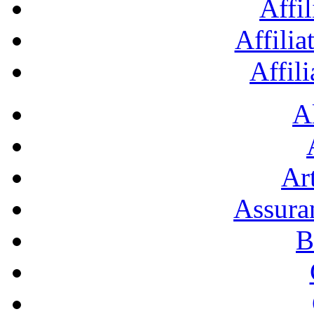
Affil
Affilia
Affil
A
Art
Assura
B