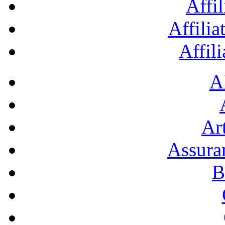
Affil
Affilia
Affil
A
Art
Assura
B