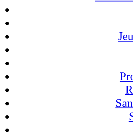
Je
Pr
R
San