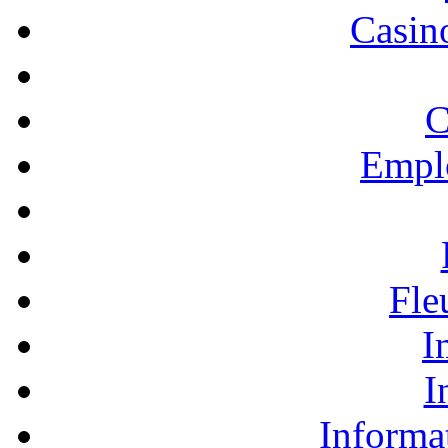
Casino
C
Empl
Fle
I
I
Informa