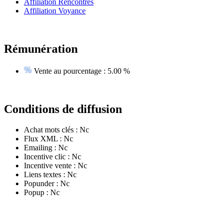
Affiliation Rencontres
Affiliation Voyance
Rémunération
Vente au pourcentage :
5.00 %
Conditions de diffusion
Achat mots clés :
Nc
Flux XML :
Nc
Emailing :
Nc
Incentive clic :
Nc
Incentive vente :
Nc
Liens textes :
Nc
Popunder :
Nc
Popup :
Nc