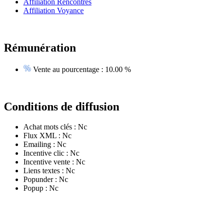
Affiliation Rencontres
Affiliation Voyance
Rémunération
Vente au pourcentage :
10.00 %
Conditions de diffusion
Achat mots clés :
Nc
Flux XML :
Nc
Emailing :
Nc
Incentive clic :
Nc
Incentive vente :
Nc
Liens textes :
Nc
Popunder :
Nc
Popup :
Nc