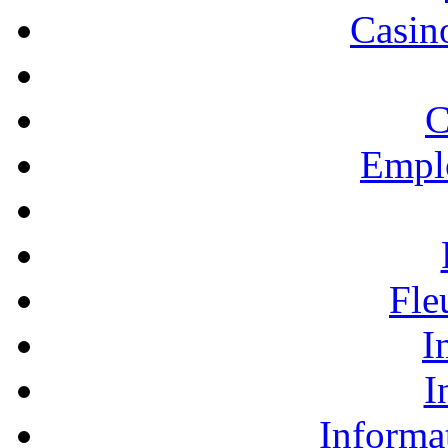
Casino
C
Empl
Fle
I
I
Informa