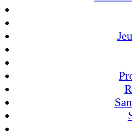
Je
Pr
R
San