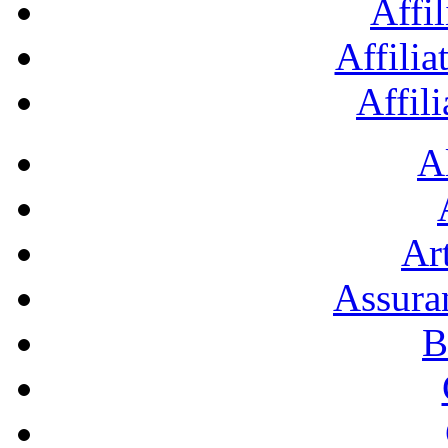
Affil
Affilia
Affil
A
Art
Assura
B