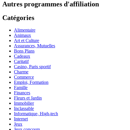
Autres programmes d'affiliation
Catégories
Alimentaire
Animaux
Art et Culture
Assurances, Mutuelles
Bons Plans
Cadeaux
Caritatif
Casino, Paris sportif
Charme
Commerce
Emploi, Formation
Famille
Finances
Fleurs et Jardin
Immobilier
Inclassable
Informatique, High-tech
Internet
Jeux
Jeux concours