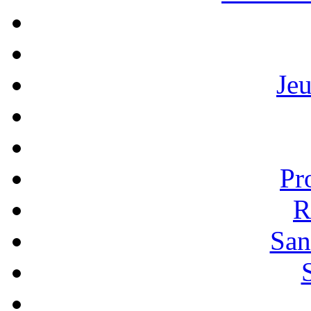
Je
Pr
R
San