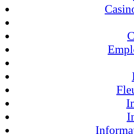
Casino
C
Empl
Fle
I
I
Informa