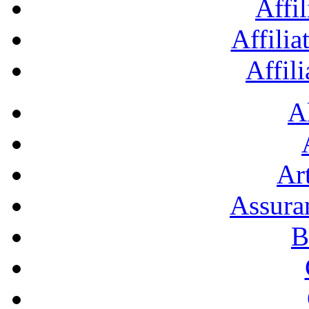
Affil
Affilia
Affil
A
Art
Assura
B