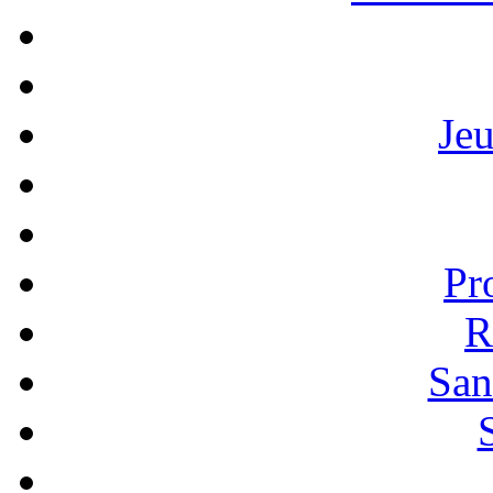
Je
Pr
R
San