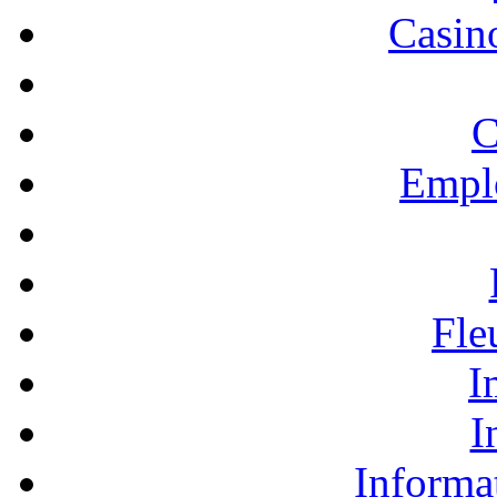
Casino
C
Empl
Fle
I
I
Informa