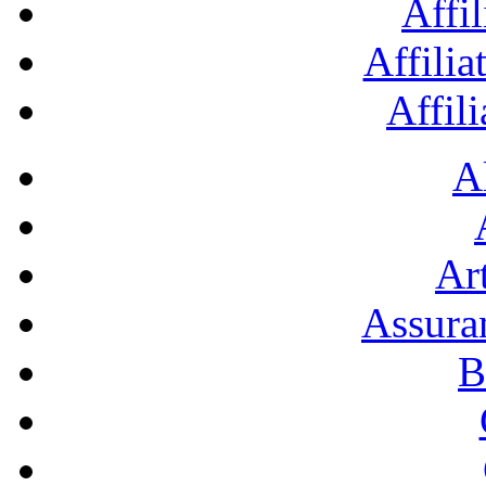
Affil
Affilia
Affil
A
Art
Assura
B