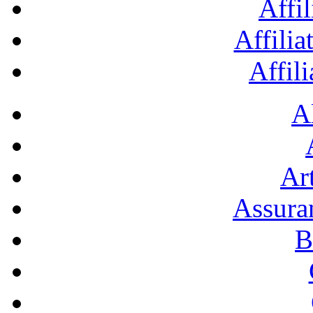
Affil
Affilia
Affil
A
Art
Assura
B