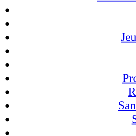
Je
Pr
R
San