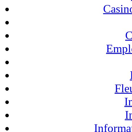
Casino
C
Empl
Fle
I
I
Informa