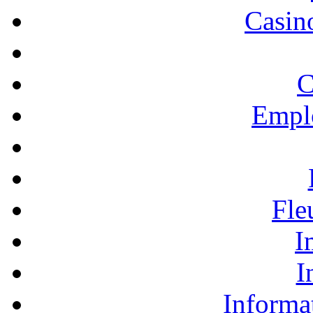
Casino
C
Empl
Fle
I
I
Informa