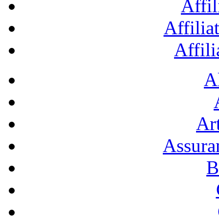
Affil
Affilia
Affil
A
Art
Assura
B