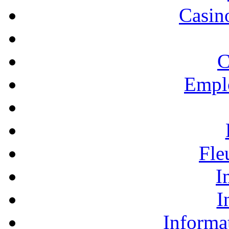
Casino
C
Empl
Fle
I
I
Informa