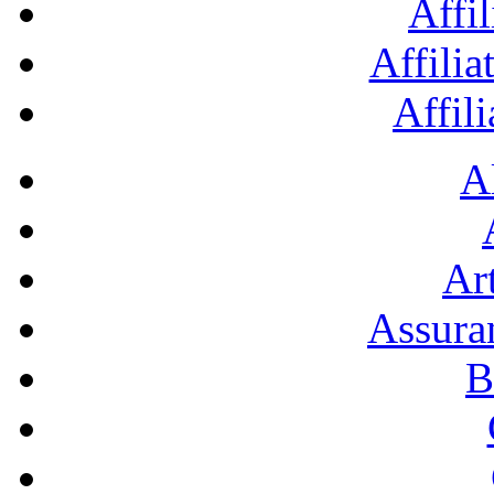
Affil
Affilia
Affil
A
Art
Assura
B