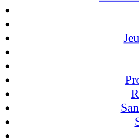
Je
Pr
R
San