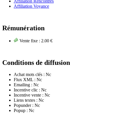
Affiliation Rencontres
Affiliation Voyance
Rémunération
Vente fixe :
2.00 €
Conditions de diffusion
Achat mots clés :
Nc
Flux XML :
Nc
Emailing :
Nc
Incentive clic :
Nc
Incentive vente :
Nc
Liens textes :
Nc
Popunder :
Nc
Popup :
Nc