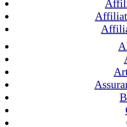
Affil
Affilia
Affil
A
Art
Assura
B