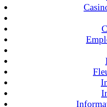
Casino
C
Empl
Fle
I
I
Informa