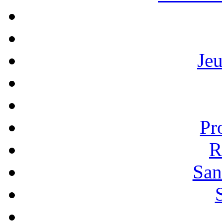
Je
Pr
R
San