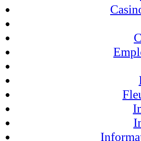
Casino
C
Empl
Fle
I
I
Informa