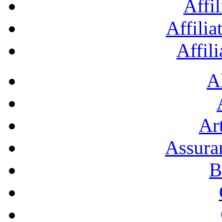
Affil
Affilia
Affil
A
Art
Assura
B