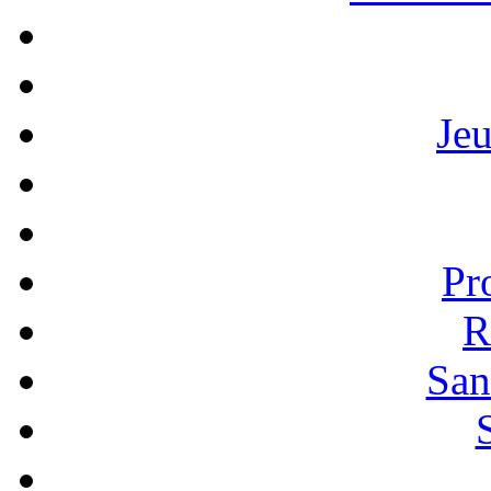
Je
Pr
R
San