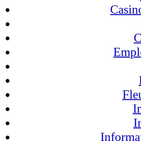
Casino
C
Empl
Fle
I
I
Informa