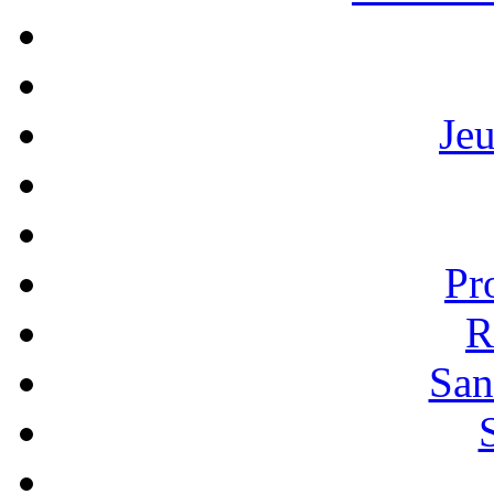
Je
Pr
R
San