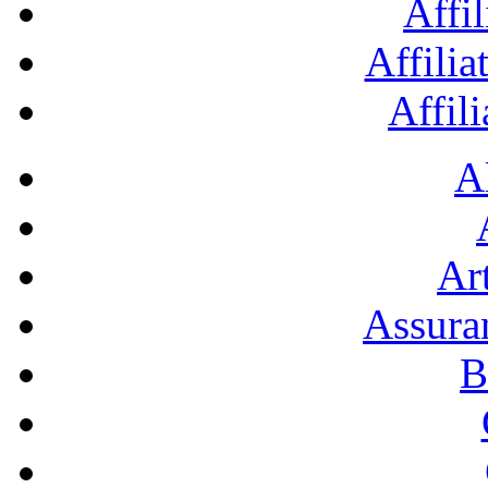
Affil
Affilia
Affil
A
Art
Assura
B