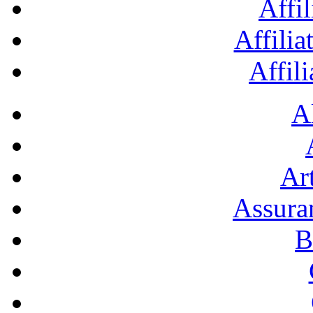
Affil
Affilia
Affil
A
Art
Assura
B