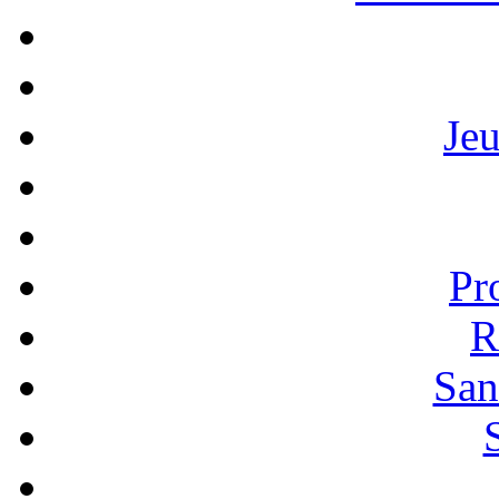
Je
Pr
R
San