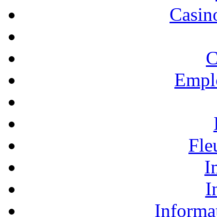
Casino
C
Empl
Fle
I
I
Informa