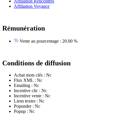
Affiliation Rencontres
Affiliation Voyance
Rémunération
Vente au pourcentage :
20.00 %
Conditions de diffusion
Achat mots clés :
Nc
Flux XML :
Nc
Emailing :
Nc
Incentive clic :
Nc
Incentive vente :
Nc
Liens textes :
Nc
Popunder :
Nc
Popup :
Nc