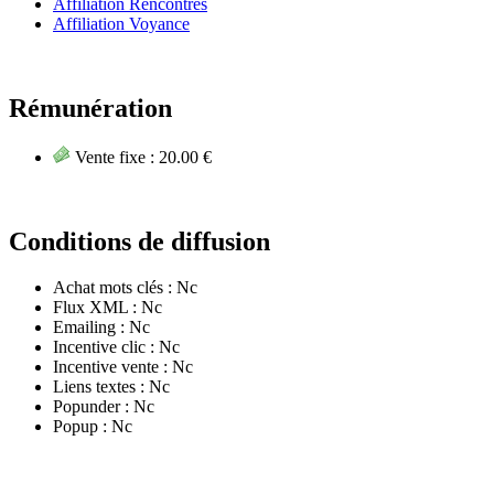
Affiliation Rencontres
Affiliation Voyance
Rémunération
Vente fixe :
20.00 €
Conditions de diffusion
Achat mots clés :
Nc
Flux XML :
Nc
Emailing :
Nc
Incentive clic :
Nc
Incentive vente :
Nc
Liens textes :
Nc
Popunder :
Nc
Popup :
Nc