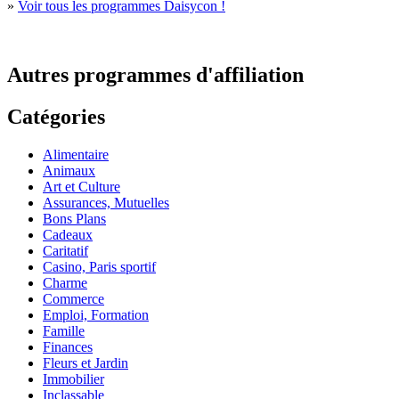
»
Voir tous les programmes Daisycon !
Autres programmes d'affiliation
Catégories
Alimentaire
Animaux
Art et Culture
Assurances, Mutuelles
Bons Plans
Cadeaux
Caritatif
Casino, Paris sportif
Charme
Commerce
Emploi, Formation
Famille
Finances
Fleurs et Jardin
Immobilier
Inclassable