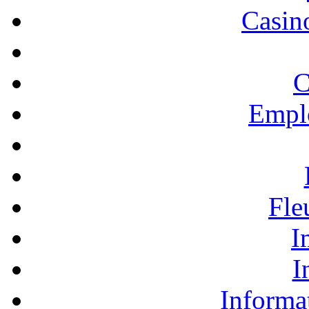
Casino
C
Empl
Fle
I
I
Informa