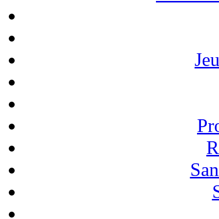
Je
Pr
R
San