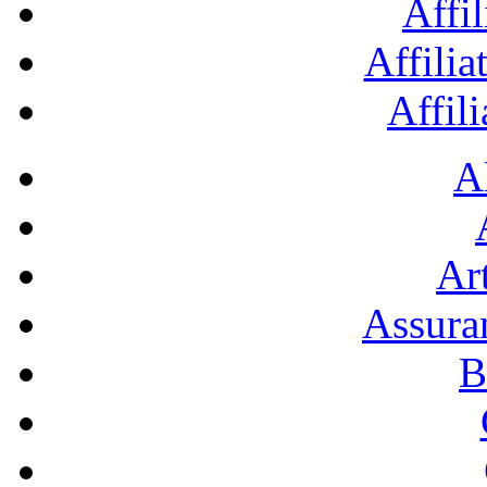
Affil
Affilia
Affil
A
Art
Assura
B