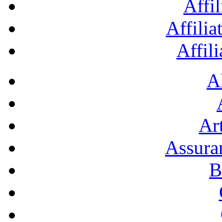
Affil
Affilia
Affil
A
Art
Assura
B