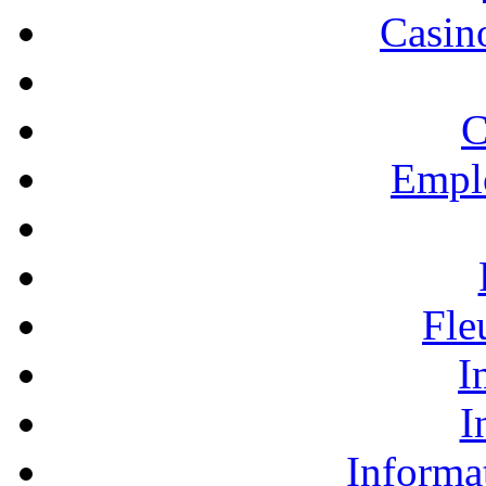
Casino
C
Empl
Fle
I
I
Informa