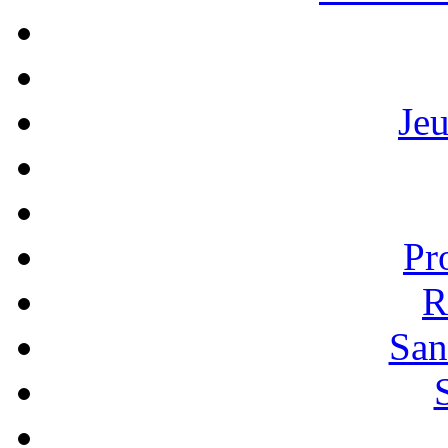
Je
Pr
R
San