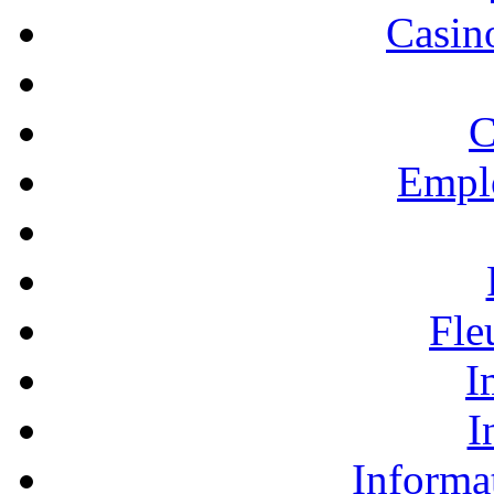
Casino
C
Empl
Fle
I
I
Informa