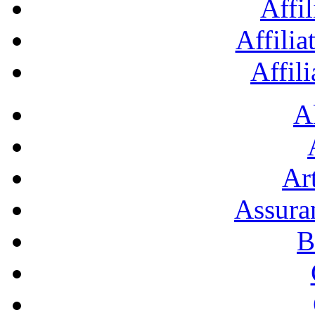
Affil
Affilia
Affil
A
Art
Assura
B