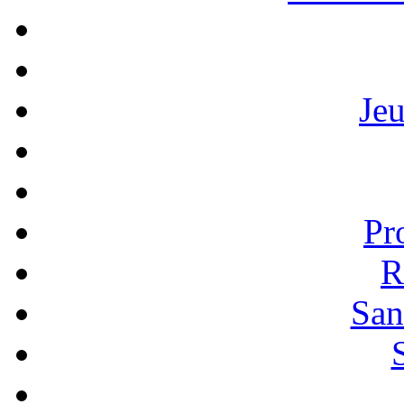
Je
Pr
R
San