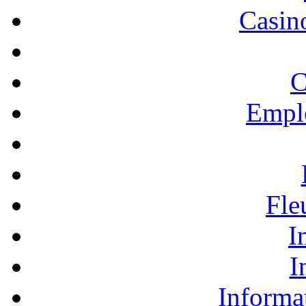
Casino
C
Empl
Fle
I
I
Informa