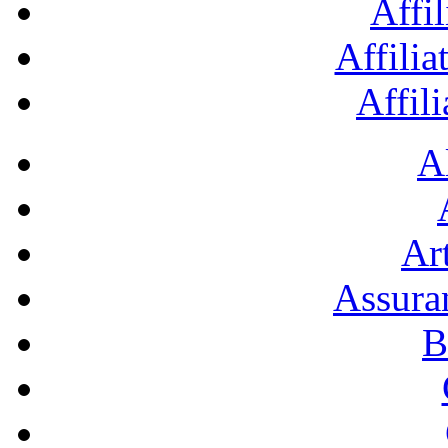
Affil
Affilia
Affil
A
Art
Assura
B