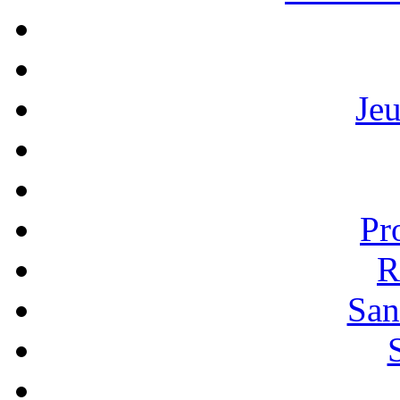
Je
Pr
R
San