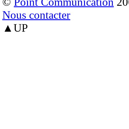
©
Point Communication
20
Nous contacter
▲UP