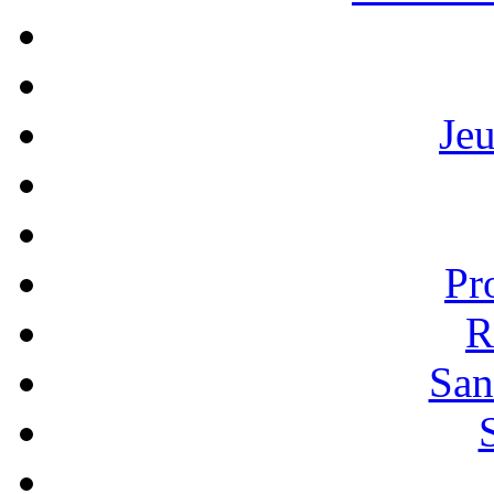
Je
Pr
R
San