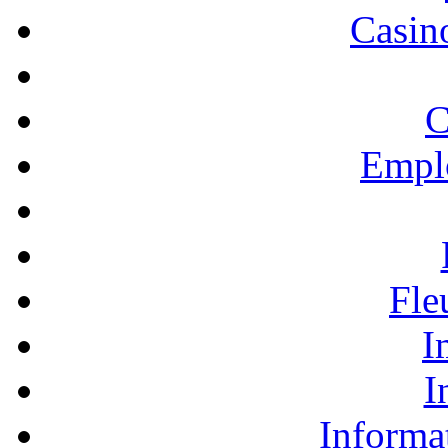
Casino
C
Empl
Fle
I
I
Informa