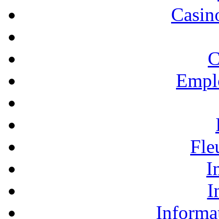
Casino
C
Empl
Fle
I
I
Informa