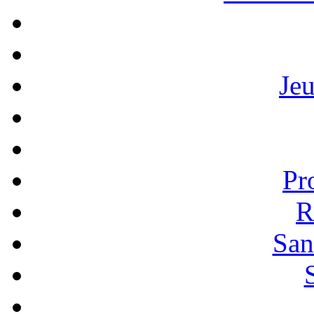
Je
Pr
R
San