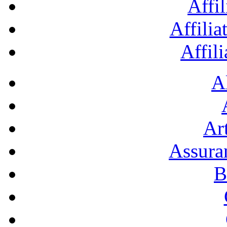
Affil
Affilia
Affil
A
Art
Assura
B