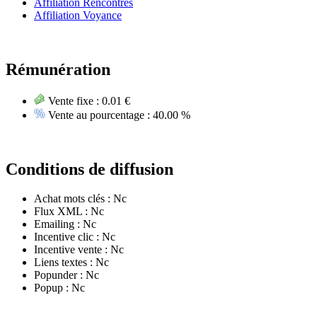
Affiliation Rencontres
Affiliation Voyance
Rémunération
Vente fixe :
0.01 €
Vente au pourcentage :
40.00 %
Conditions de diffusion
Achat mots clés :
Nc
Flux XML :
Nc
Emailing :
Nc
Incentive clic :
Nc
Incentive vente :
Nc
Liens textes :
Nc
Popunder :
Nc
Popup :
Nc