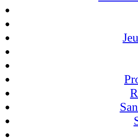
Je
Pr
R
San