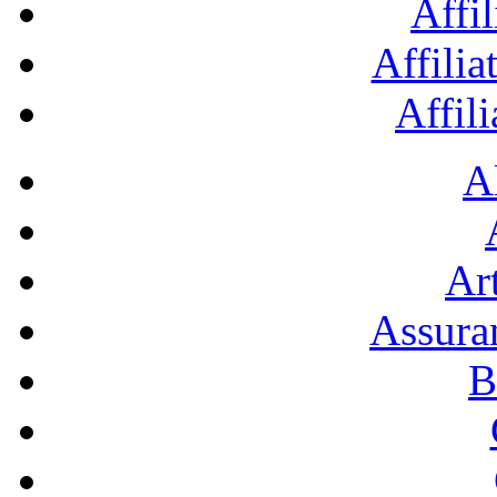
Affil
Affilia
Affil
A
Art
Assura
B