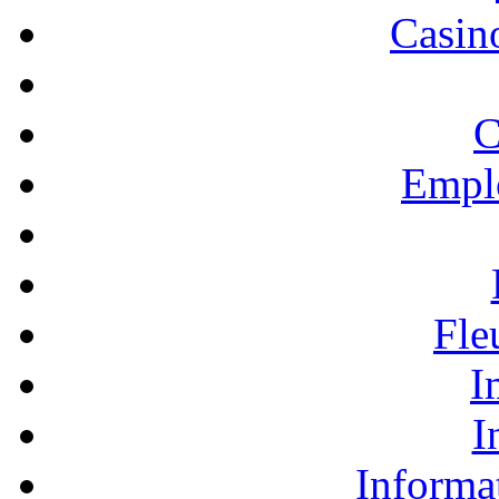
Casino
C
Empl
Fle
I
I
Informa