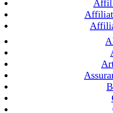
Affil
Affilia
Affil
A
Art
Assura
B