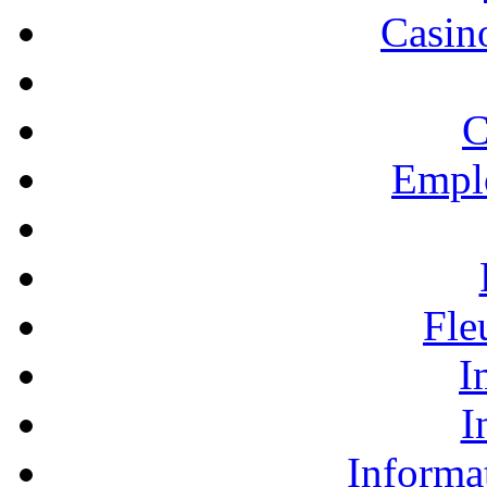
Casino
C
Empl
Fle
I
I
Informa