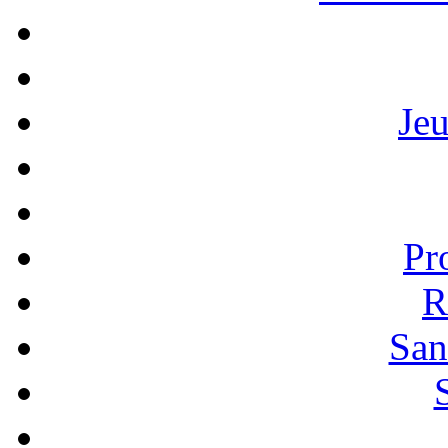
Je
Pr
R
San