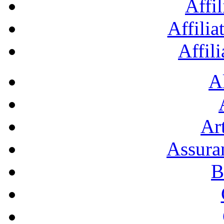
Affil
Affilia
Affil
A
Art
Assura
B