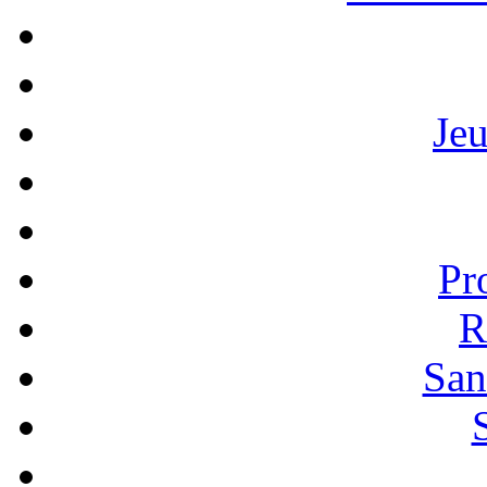
Je
Pr
R
San