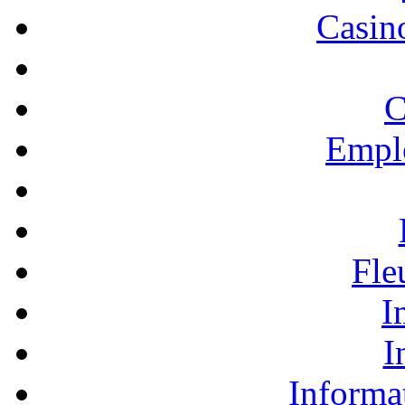
Casino
C
Empl
Fle
I
I
Informa