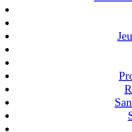
Je
Pr
R
San