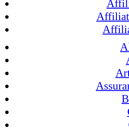
Affil
Affilia
Affil
A
Art
Assura
B