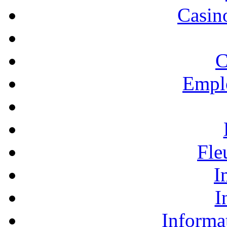
Casino
C
Empl
Fle
I
I
Informa