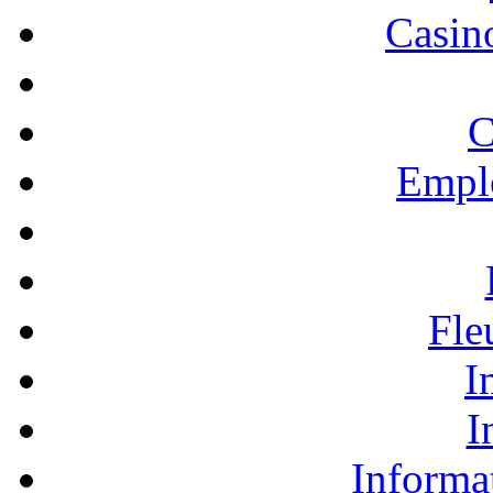
Casino
C
Empl
Fle
I
I
Informa