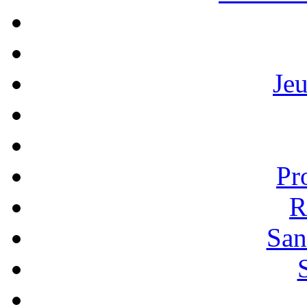
Je
Pr
R
San