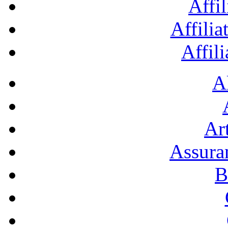
Affil
Affilia
Affil
A
Art
Assura
B