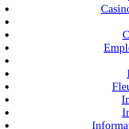
Casino
C
Empl
Fle
I
I
Informa