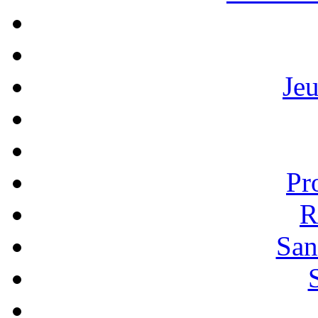
Je
Pr
R
San