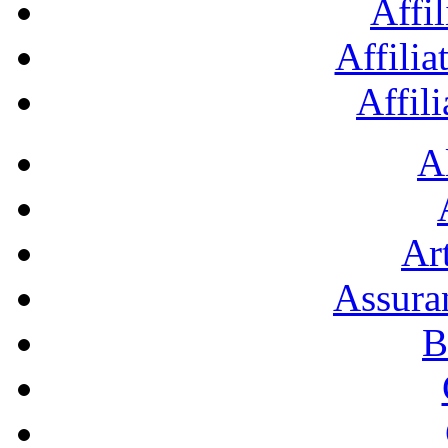
Affil
Affilia
Affil
A
Art
Assura
B