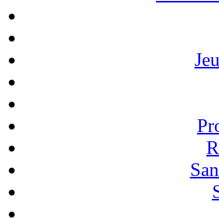
Je
Pr
R
San