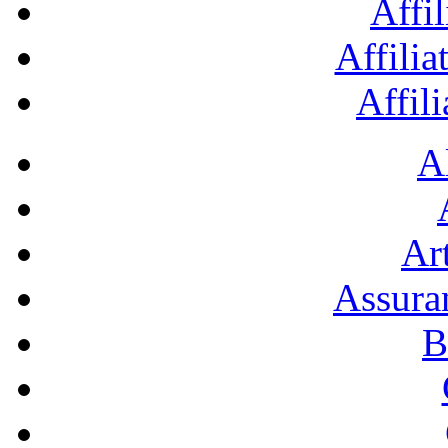
Affil
Affilia
Affil
A
Art
Assura
B