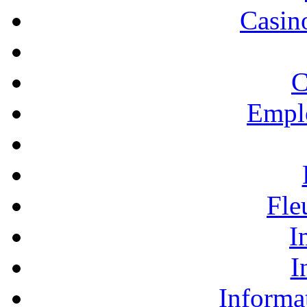
Casino
C
Empl
Fle
I
I
Informa