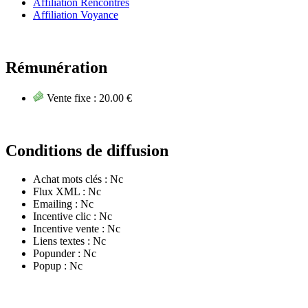
Affiliation Rencontres
Affiliation Voyance
Rémunération
Vente fixe :
20.00 €
Conditions de diffusion
Achat mots clés :
Nc
Flux XML :
Nc
Emailing :
Nc
Incentive clic :
Nc
Incentive vente :
Nc
Liens textes :
Nc
Popunder :
Nc
Popup :
Nc